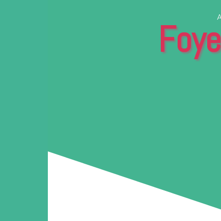
A
Foye